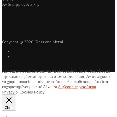
Αγ.Δημήτριος Αττικής
Για
προωθηση ιστοσελιδων
επικοινωνήστε με το seo1.gr
athens airport taxi services
tsimentokonia
Copyright © 2020 Glass and Metal
Χρησιμοποιούμε cookies για να διασφαλίσουμε ότι σας δίνουμε
την καλύτερη δυνατή εμπειρία στον ιστότοπό μας. Αν συνεχίσετε
να χρησιμοποιείτε αυτόν τον ιστότοπο, θα υποθέσουμε ότι είστε
ευχαριστημένοι με αυτό.
Δέχομαι
Διαβάστε περισσότερα
Privacy & Cookies Policy
Close