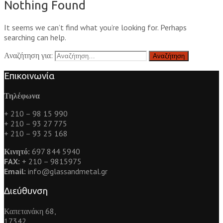
Nothing Found
It seems we can’t find what you’re looking for. Perhaps
searching can help.
Αναζήτηση για:
Επικοινωνία
Τηλέφωνα
+ 210 – 98 15 990
+ 210 – 93 27 775
+ 210 – 93 25 168
Κινητό:
697 844 5940
FAX:
+ 210 – 9815975
Email:
info@glassandmetal.gr
Διεύθυνση
Καπετανάκη 68,
17342