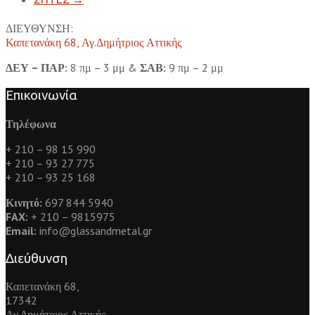
ΔΙΕΥΘΥΝΣΗ:
Καπετανάκη 68, Αγ.Δημήτριος Αττικής
ΔΕΥ – ΠΑΡ:
8 πμ – 3 μμ &
ΣΑΒ:
9 πμ – 2 μμ
Επικοινωνία
Τηλέφωνα
+ 210 – 98 15 990
+ 210 – 93 27 775
+ 210 – 93 25 168
Κινητό:
697 844 5940
FAX:
+ 210 – 9815975
Email:
info@glassandmetal.gr
Διεύθυνση
Καπετανάκη 68,
17342
Αγ.Δημήτριος Αττικής