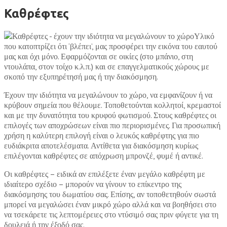
Καθρέφτες
Υλικό
που κατοπτρίζει ότι ‘βλέπει’, μας προσφέρει την εικόνα του εαυτού
μας και όχι μόνο. Εφαρμόζονται σε οικίες (στο μπάνιο, στη
ντουλάπα, στον τοίχο κ.λ.π.) και σε επαγγελματικούς χώρους με
σκοπό την εξυπηρέτησή μας ή την διακόσμηση.
Έχουν την ιδιότητα να μεγαλώνουν το χώρο, να εμφανίζουν ή να
κρύβουν σημεία που θέλουμε. Τοποθετούνται κολλητοί, κρεμαστοί
και με την δυνατότητα του κρυφού φωτισμού. Στους καθρέφτες οι
επιλογές των αποχρώσεων είναι πιο περιορισμένες. Για προσωπική
χρήση η καλύτερη επιλογή είναι ο λευκός καθρέφτης για πιο
ευδιάκριτα αποτελέσματα. Αντίθετα για διακόσμηση κυρίως
επιλέγονται καθρέφτες σε απόχρωση μπρονζέ, φυμέ ή αντικέ.
Οι καθρέφτες – ειδικά αν επιλέξετε έναν μεγάλο καθρέφτη με
ιδιαίτερο σχέδιο – μπορούν να γίνουν το επίκεντρο της
διακόσμησης του δωματίου σας. Επίσης, αν τοποθετηθούν σωστά
μπορεί να μεγαλώσει έναν μικρό χώρο αλλά και να βοηθήσει στο
να τσεκάρετε τις λεπτομέρειες στο ντύσιμό σας πριν φύγετε για τη
δουλειά ή την έξοδό σας.