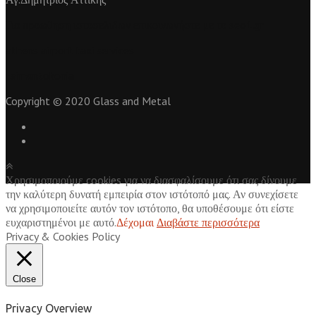
Για
προωθηση ιστοσελιδων
επικοινωνήστε με το seo1.gr
athens airport taxi services
tsimentokonia
Copyright © 2020 Glass and Metal
Χρησιμοποιούμε cookies για να διασφαλίσουμε ότι σας δίνουμε
την καλύτερη δυνατή εμπειρία στον ιστότοπό μας. Αν συνεχίσετε
να χρησιμοποιείτε αυτόν τον ιστότοπο, θα υποθέσουμε ότι είστε
ευχαριστημένοι με αυτό.
Δέχομαι
Διαβάστε περισσότερα
Privacy & Cookies Policy
Close
Privacy Overview