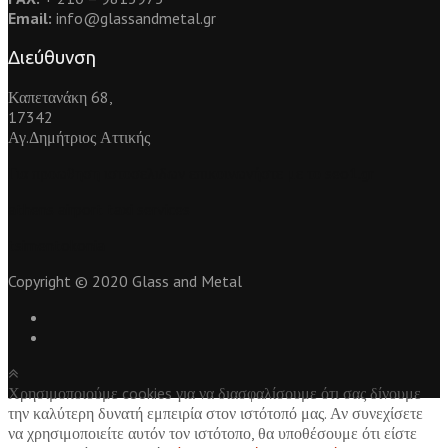
Email:
info@glassandmetal.gr
Διεύθυνση
Καπετανάκη 68,
17342
Αγ.Δημήτριος Αττικής
Για
προωθηση ιστοσελιδων
επικοινωνήστε με το seo1.gr
athens airport taxi services
tsimentokonia
Copyright © 2020 Glass and Metal
Χρησιμοποιούμε cookies για να διασφαλίσουμε ότι σας δίνουμε
την καλύτερη δυνατή εμπειρία στον ιστότοπό μας. Αν συνεχίσετε
να χρησιμοποιείτε αυτόν τον ιστότοπο, θα υποθέσουμε ότι είστε