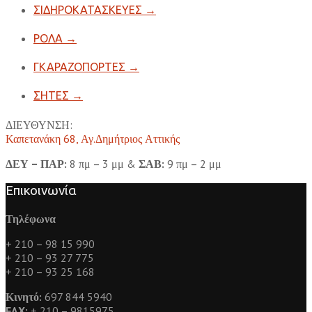
ΣΙΔΗΡΟΚΑΤΑΣΚΕΥΕΣ
→
ΡΟΛΑ
→
ΓΚΑΡΑΖΟΠΟΡΤΕΣ
→
ΣΗΤΕΣ
→
ΔΙΕΥΘΥΝΣΗ:
Καπετανάκη 68, Αγ.Δημήτριος Αττικής
ΔΕΥ – ΠΑΡ:
8 πμ – 3 μμ &
ΣΑΒ:
9 πμ – 2 μμ
Επικοινωνία
Τηλέφωνα
+ 210 – 98 15 990
+ 210 – 93 27 775
+ 210 – 93 25 168
Κινητό:
697 844 5940
FAX:
+ 210 – 9815975