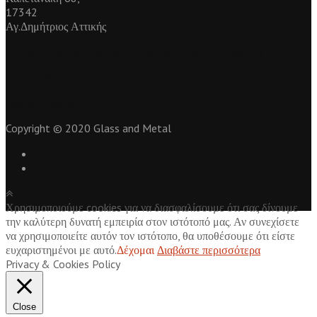
17342
Αγ.Δημήτριος Αττικής
Για
προωθηση ιστοσελιδων
επικοινωνήστε με το seo1.gr
athens airport taxi services
tsimentokonia
Copyright © 2020 Glass and Metal
Χρησιμοποιούμε cookies για να διασφαλίσουμε ότι σας δίνουμε
την καλύτερη δυνατή εμπειρία στον ιστότοπό μας. Αν συνεχίσετε
να χρησιμοποιείτε αυτόν τον ιστότοπο, θα υποθέσουμε ότι είστε
ευχαριστημένοι με αυτό.
Δέχομαι
Διαβάστε περισσότερα
Privacy & Cookies Policy
Close