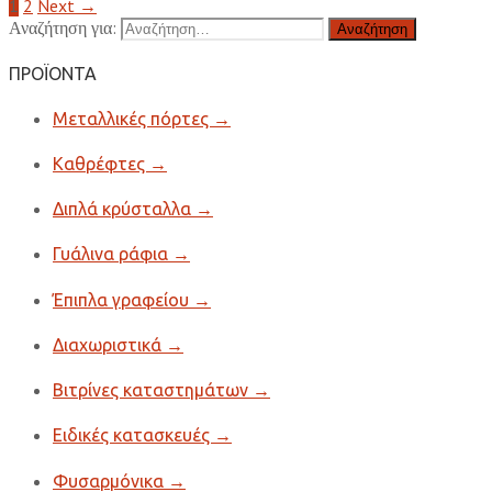
1
2
Next →
Αναζήτηση για:
ΠΡΟΪΟΝΤΑ
Μεταλλικές πόρτες
→
Καθρέφτες
→
Διπλά κρύσταλλα
→
Γυάλινα ράφια
→
Έπιπλα γραφείου
→
Διαχωριστικά
→
Βιτρίνες καταστημάτων
→
Ειδικές κατασκευές
→
Φυσαρμόνικα
→