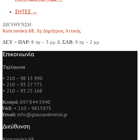
ΣΗΤΕΣ
→
ΔΙΕΥΘΥΝΣΗ:
Καπετανάκη 68, Αγ.Δημήτριος Αττικής
ΔΕΥ – ΠΑΡ:
8 πμ – 3 μμ &
ΣΑΒ:
9 πμ – 2 μμ
Επικοινωνία
Τηλέφωνα
+ 210 – 98 15 990
+ 210 – 93 27 775
+ 210 – 93 25 168
Κινητό:
697 844 5940
FAX:
+ 210 – 9815975
Email:
info@glassandmetal.gr
Διεύθυνση
Καπετανάκη 68,