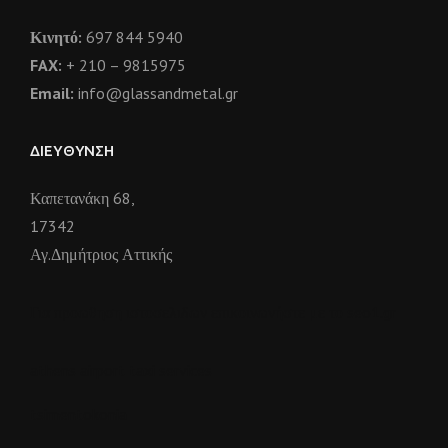
Κινητό:
697 844 5940
FAX:
+ 210 – 9815975
Email:
info@glassandmetal.gr
ΔΙΕΎΘΥΝΣΗ
Καπετανάκη 68,
17342
Αγ.Δημήτριος Αττικής
Για
προωθηση ιστοσελιδων
επικοινωνήστε με το seo1.gr
athens airport taxi services
tsimentokonia